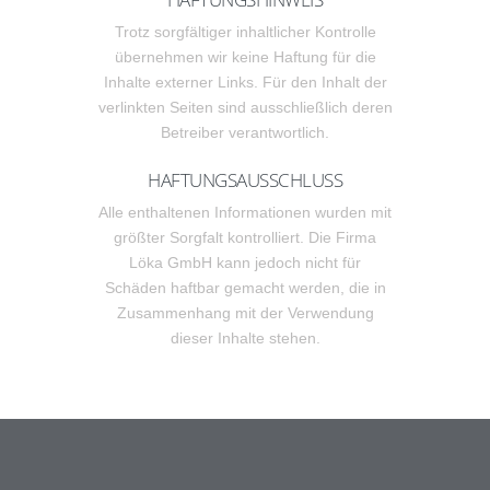
Trotz sorgfältiger inhaltlicher Kontrolle
übernehmen wir keine Haftung für die
Inhalte externer Links. Für den Inhalt der
verlinkten Seiten sind ausschließlich deren
Betreiber verantwortlich.
HAFTUNGSAUSSCHLUSS
Alle enthaltenen Informationen wurden mit
größter Sorgfalt kontrolliert. Die Firma
Löka GmbH kann jedoch nicht für
Schäden haftbar gemacht werden, die in
Zusammenhang mit der Verwendung
dieser Inhalte stehen.