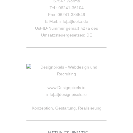
67547 Worms
Tel.:
06241-36104
Fax: 06241-384549
E-Mail:
info[at]loeka.de
Ust-ID-Nummer gemäß §27a des
Umsatzsteuergesetzes: DE
www.Designpixels.io
info[at]designpixels.io
Konzeption, Gestaltung, Realisierung
HAFTUNGSHINWEIS